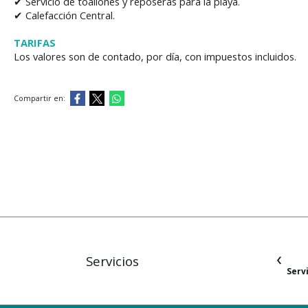
✔ Servicio de toallones y reposeras para la playa.
✔ Calefacción Central.
TARIFAS
Los valores son de contado, por día, con impuestos incluidos.
Compartir en:
‹
Servicios
Desayuno
Serv