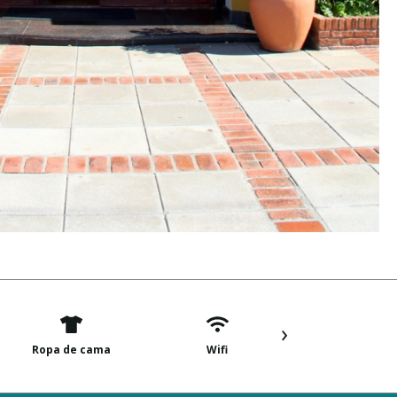
›
Ropa de cama
Wifi
TV por cabl